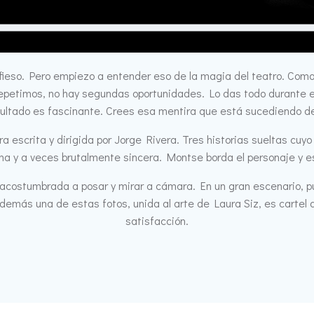
nfieso. Pero empiezo a entender eso de la magia del teatro. Com
epetimos, no hay segundas oportunidades. Lo das todo durante el
esultado es fascinante. Crees esa mentira que está sucediendo d
a escrita y dirigida por Jorge Rivera. Tres historias sueltas cuy
ona y a veces brutalmente sincera. Montse borda el personaje y e
acostumbrada a posar y mirar a cámara. En un gran escenario, pud
demás una de estas fotos, unida al arte de Laura Siz, es cartel de
satisfacción.